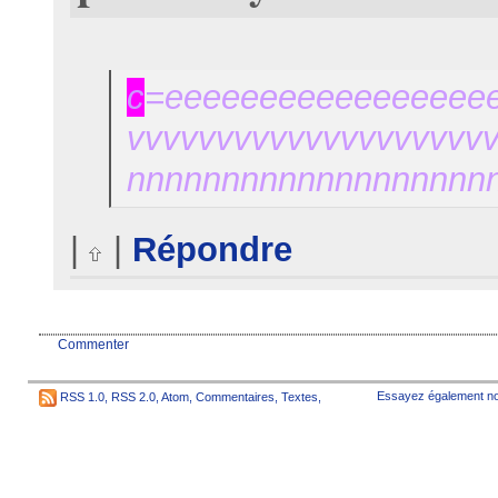
c
=eeeeeeeeeeeeeeeee
vvvvvvvvvvvvvvvvvvvvv
nnnnnnnnnnnnnnnnnnnnnnnnn
|
|
Répondre
Commenter
Essayez également no
RSS 1.0
,
RSS 2.0
,
Atom
,
Commentaires
,
Textes
,